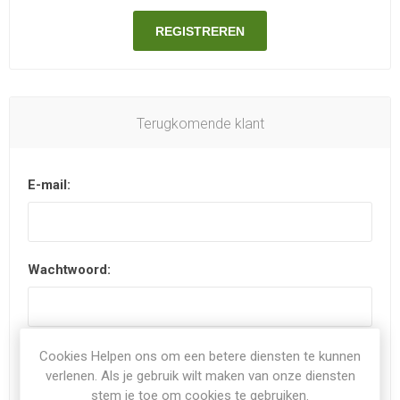
REGISTREREN
Terugkomende klant
E-mail:
Wachtwoord:
Onthoudt mij?
Wachtwoord vergeten?
Cookies Helpen ons om een betere diensten te kunnen
verlenen. Als je gebruik wilt maken van onze diensten
stem je toe om cookies te gebruiken.