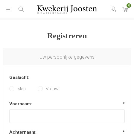
0
Registreren
Uw persoonlijke gegevens
Geslacht:
Man
Vrouw
Voornaam:
*
Achternaam:
*