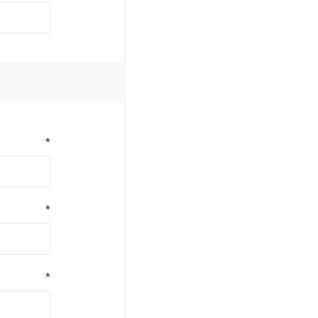
*
*
*