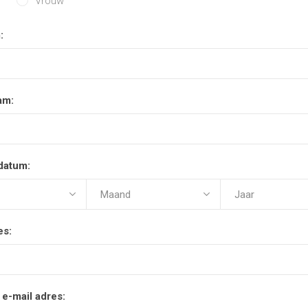
Vrouw
:
am:
datum:
es:
 e-mail adres: