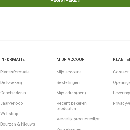
REGISTREREN
INFORMATIE
MIJN ACCOUNT
KLANTE
Plantinformatie
Mijn account
Contact
De Kwekerij
Bestellingen
Openings
Geschiedenis
Mijn adres(sen)
Leverin
Jaarverloop
Recent bekeken
Privacyve
producten
Webshop
Vergelijk productenlijst
Beurzen & Nieuws
Winkelwagen