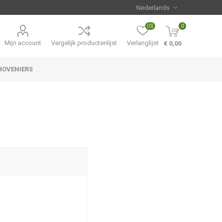
(0)
0
Mijn account
Vergelijk productenlijst
Verlanglijst
€ 0,00
HOVENIERS
Hemerocallis
Aanbiedingen