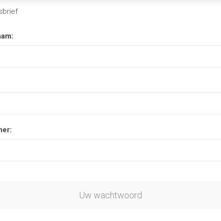
brief
aam:
er:
Uw wachtwoord