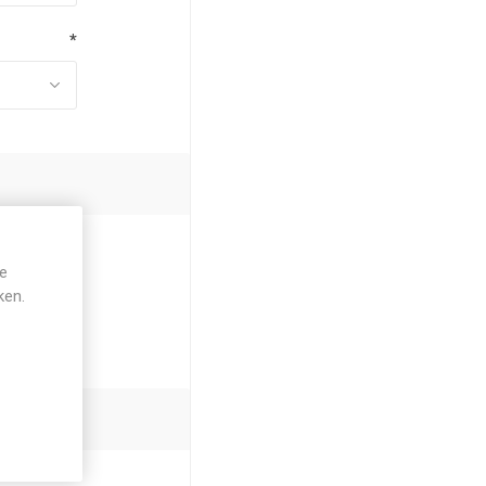
*
je
ken.