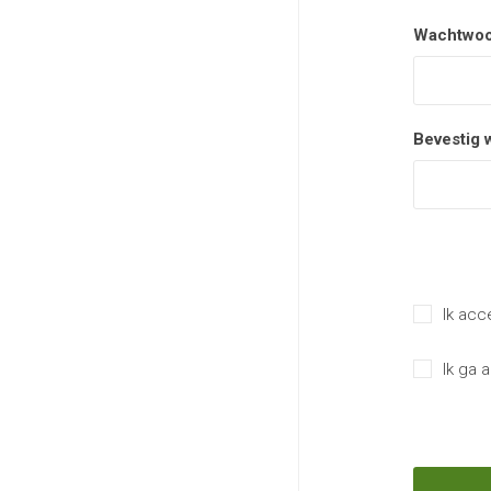
Wachtwoo
Bevestig 
Ik acc
Ik ga 