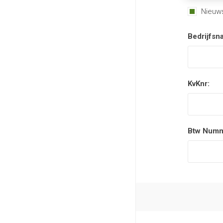
Nieuws
Bedrijfsn
KvKnr:
Btw Numm