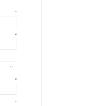
*
*
*
*