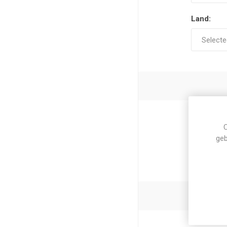
Land:
C
Telefoon:
geb