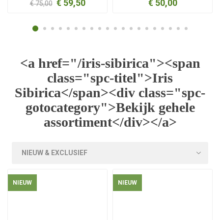
€ 59,50
€ 50,00
€ 75,00
<a href="/iris-sibirica"><span
class="spc-titel">Iris
Sibirica</span><div class="spc-
gotocategory">Bekijk gehele
assortiment</div></a>
NIEUW
NIEUW