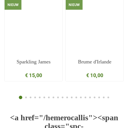
NIEUW
NIEUW
Sparkling James
Brume d'Irlande
€ 15,00
€ 10,00
<a href="/hemerocallis"><span
class="spc-