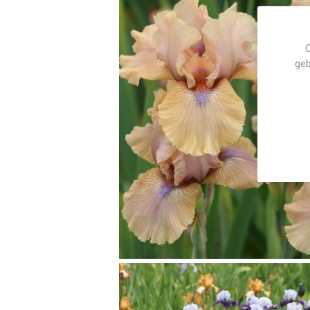
C
geb