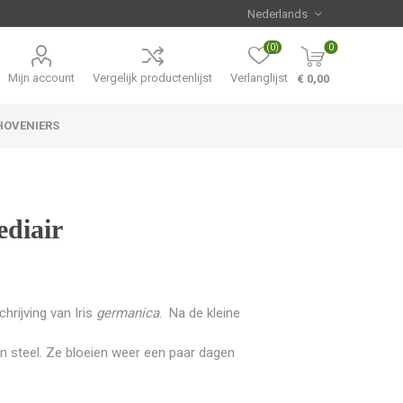
(0)
0
Mijn account
Vergelijk productenlijst
Verlanglijst
€ 0,00
HOVENIERS
Hemerocallis
Aanbiedingen
ediair
hrijving van Iris
germanica
. Na de kleine
n steel. Ze bloeien weer een paar dagen