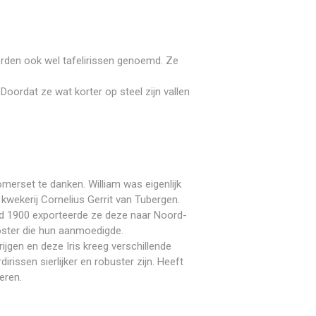
orden ook wel tafelirissen genoemd. Ze
Doordat ze wat korter op steel zijn vallen
merset te danken. William was eigenlijk
kwekerij Cornelius Gerrit van Tubergen.
ond 1900 exporteerde ze deze naar Noord-
Foster die hun aanmoedigde.
ijgen en deze Iris kreeg verschillende
rissen sierlijker en robuster zijn. Heeft
eren.