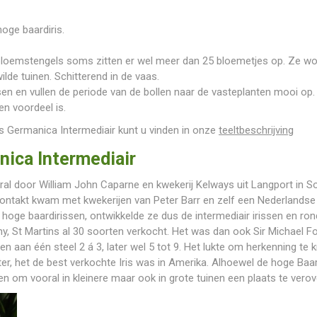
oge baardiris.
e bloemstengels soms zitten er wel meer dan 25 bloemetjes op. Ze w
lde tuinen. Schitterend in de vaas.
ssen en vullen de periode van de bollen naar de vasteplanten mooi op. 
en voordeel is.
is Germanica Intermediair kunt u vinden in onze
teeltbeschrijving
nica Intermediair
ral door William John Caparne en kwekerij Kelways uit Langport in So
kontakt kwam met kwekerijen van Peter Barr en zelf een Nederlandse 
n hoge baardirissen, ontwikkelde ze dus de intermediair irissen en r
y, St Martins al 30 soorten verkocht. Het was dan ook Sir Michael 
 aan één steel 2 á 3, later wel 5 tot 9. Het lukte om herkenning te kr
ter, het de best verkochte Iris was in Amerika. Alhoewel de hoge Baardi
 om vooral in kleinere maar ook in grote tuinen een plaats te verov