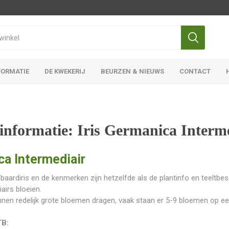
FORMATIE
DE KWEKERIJ
BEURZEN & NIEUWS
CONTACT
Iris Ensata
Iris Overige
informatie: Iris Germanica Interm
a Intermediair
baardiris en de kenmerken zijn hetzelfde als de plantinfo en teeltbesc
airs bloeien.
nen redelijk grote bloemen dragen, vaak staan er 5-9 bloemen op ee
B: