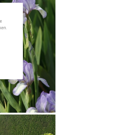
je
ken.