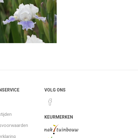
NSERVICE
VOLG ONS
tijden
KEURMERKEN
gsvoorwaarden
rklaring