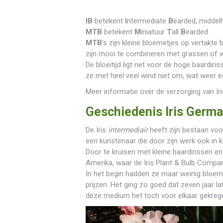
IB
betekent
I
ntermediate
B
earded, middelh
MTB
betekent
M
iniatuur
T
all
B
earded
MTB
's zijn kleine bloemetjes op vertakt
zijn mooi te combineren met grassen of wi
De bloeitijd ligt net voor de hoge baardiri
ze met heel veel wind niet om, wat weer e
Meer informatie over de verzorging van Ir
Geschiedenis Iris Germa
De Iris
intermediair
heeft zijn bestaan voo
een kunstenaar die door zijn werk ook in 
Door te kruisen met kleine baardirissen e
Amerika, waar de Iris Plant & Bulb Compan
In het begin hadden ze maar weinig bloemen
prijzen. Het ging zo goed dat zeven jaar la
deze medium het toch voor elkaar gekregen