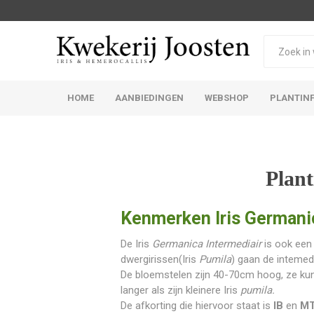
HOME
AANBIEDINGEN
WEBSHOP
PLANTIN
Iris Germanica
Iris Sibirica
Plant
Kenmerken Iris Germanic
De Iris
Germanica Intermediair
is ook een 
dwergirissen(Iris
Pumila
) gaan de intemedi
De bloemstelen zijn 40-70cm hoog, ze kun
langer als zijn kleinere Iris
pumila.
De afkorting die hiervoor staat is
IB
en
MT