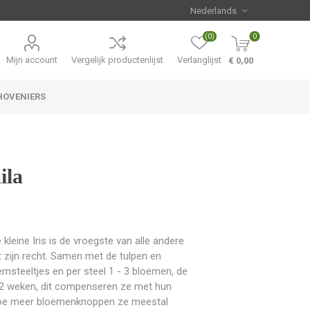
(0)
0
Mijn account
Vergelijk productenlijst
Verlanglijst
€ 0,00
HOVENIERS
Hemerocallis
Aanbiedingen
ila
kleine Iris is de vroegste van alle andere
ot zijn recht. Samen met de tulpen en
oemsteeltjes en per steel 1 - 3 bloemen, de
ot 2 weken, dit compenseren ze met hun
 hoe meer bloemenknoppen ze meestal