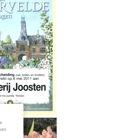
je
ken.