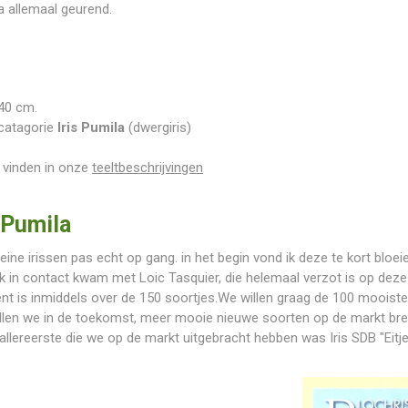
na allemaal geurend.
40 cm.
catagorie
Iris Pumila
(dwergiris)
u vinden in onze
teeltbeschrijvingen
 Pumila
eine irissen pas echt op gang. in het begin vond ik deze te kort bloe
ik in contact kwam met Loic Tasquier, die helemaal verzot is op deze 
nt is inmiddels over de 150 soortjes.We willen graag de 100 mooist
ullen we in de toekomst, meer mooie nieuwe soorten op de markt br
llereerste die we op de markt uitgebracht hebben was Iris SDB "Eitje"