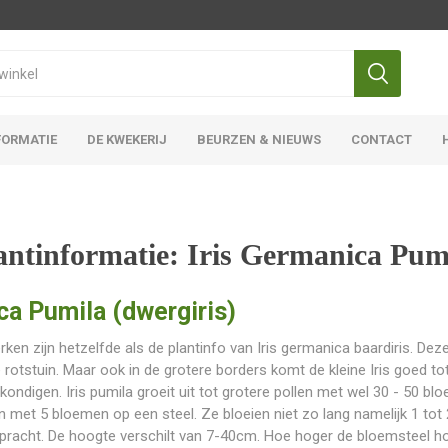
FORMATIE
DE KWEKERIJ
BEURZEN & NIEUWS
CONTACT
Iris Ensata
Iris Overige
antinformatie: Iris Germanica Pum
a Pumila (dwergiris)
ken zijn hetzelfde als de plantinfo van Iris germanica baardiris. Deze 
e rotstuin. Maar ook in de grotere borders komt de kleine Iris goed t
kondigen. Iris pumila groeit uit tot grotere pollen met wel 30 - 50 bl
ten met 5 bloemen op een steel. Ze bloeien niet zo lang namelijk 1 t
npracht. De hoogte verschilt van 7-40cm. Hoe hoger de bloemsteel