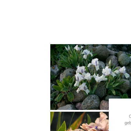
C
geb