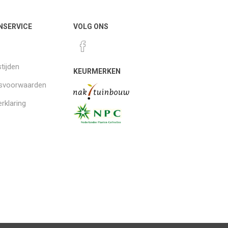
NSERVICE
VOLG ONS
tijden
KEURMERKEN
gsvoorwaarden
rklaring