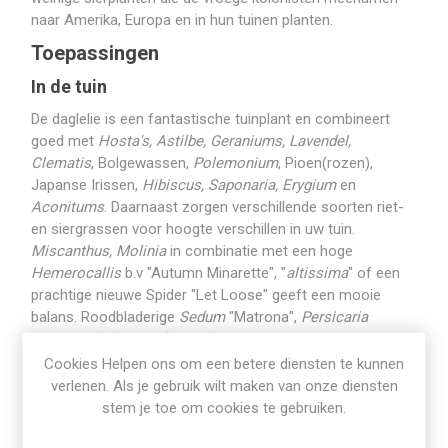
naar Amerika, Europa en in hun tuinen planten.
Toepassingen
In de tuin
De daglelie is een fantastische tuinplant en combineert
goed met
Hosta's, Astilbe, Geraniums, Lavendel,
Clematis
, Bolgewassen,
Polemonium
, Pioen(rozen),
Japanse Irissen,
Hibiscus, Saponaria, Erygium
en
Aconitums
. Daarnaast zorgen verschillende soorten riet-
en siergrassen voor hoogte verschillen in uw tuin.
Miscanthus, Molinia
in combinatie met een hoge
Hemerocallis
b.v "Autumn Minarette", "
altissima
" of een
prachtige nieuwe Spider "Let Loose" geeft een mooie
balans. Roodbladerige
Sedum
"Matrona",
Persicaria
microcephala, Angelica sylvestris
"Purpurea" met
oranjekleurige daglelie "Hot Wire", "Tuscawilla Tigress" of
Cookies Helpen ons om een betere diensten te kunnen
"Johny Come Lately". De rode cultivars b.v "Stafford" of
verlenen. Als je gebruik wilt maken van onze diensten
"Galena Holiday" staan prachtig bij
Crocosmia
en gele
stem je toe om cookies te gebruiken.
zonnehoed. en wat denkt u van "Silent Sentry" met een