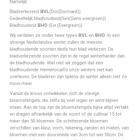
Namelijk:
Bladverliezend
BVL
(Dor(Dormant))
Gedeeltelijk bladhoudend(Sev(Semi evergreen))
Bladhoudend
BHO
(Evr.(Evergreen)).
Wij verdelen ze onder twee types
BVL
en
BHO
. In een
strenge Nederlandse winter zullen de meeste
bladhoudende soorten deels hun blad verliezen. De
bladverliezende soorten zijn in de regel winterharder dan
de bladhoudende. Wat niet wil zeggen dat een
bladhoudende
Hemerocallis
onze winters niet kan
overleven. De bladeren zijn tijdens de winter alleen niet zo
mooi meer.
Vanuit de kroon ontwikkelen zich de stevige
bloemstengels, die zelfs bij veel regen en wind blijven
staan. Aan de top zijn de bloemstengels bijna altijd vertakt
en dragen afhankelijk van de soort of de cultivar 15 tot
meer dan 50 bloemen. De schitterende bloemen
verschillen van kleur, vorm, tekening, randen en maten, van
bloemen met een doorsnede van 3cm tot wel 30cm. De