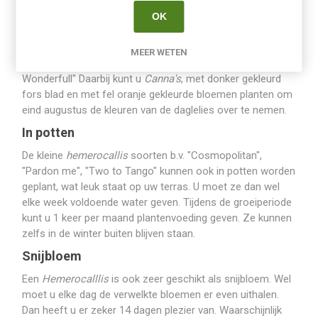
paarse Astilbe. De vroegbloeiende daglelie "Campfire
Embers" en blauwe riddersporen. Een meer tropische
OK
sfeer bereikt u door bamboe te planten. Spinachtige
Hemerocallis
, de zogenaamde 'spiders' staan goed in
MEER WETEN
tropische tuinen. b.v. "Black Arrowhead", "Wild and
Wonderfull" Daarbij kunt u
Canna's
, met donker gekleurd
fors blad en met fel oranje gekleurde bloemen planten om
eind augustus de kleuren van de daglelies over te nemen.
In potten
De kleine
hemerocallis
soorten b.v. "Cosmopolitan",
"Pardon me", "Two to Tango" kunnen ook in potten worden
geplant, wat leuk staat op uw terras. U moet ze dan wel
elke week voldoende water geven. Tijdens de groeiperiode
kunt u 1 keer per maand plantenvoeding geven. Ze kunnen
zelfs in de winter buiten blijven staan.
Snijbloem
Een
Hemerocalllis
is ook zeer geschikt als snijbloem. Wel
moet u elke dag de verwelkte bloemen er even uithalen.
Dan heeft u er zeker 14 dagen plezier van. Waarschijnlijk