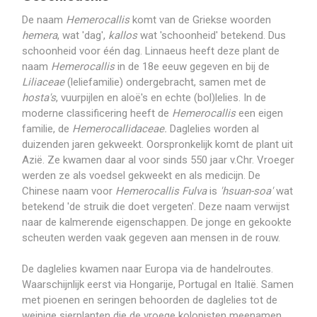
De naam
Hemerocallis
komt van de Griekse woorden
hemera
, wat 'dag',
kallos
wat 'schoonheid' betekend. Dus
schoonheid voor één dag. Linnaeus heeft deze plant de
naam
Hemerocallis
in de 18e eeuw gegeven en bij de
Liliaceae
(leliefamilie) ondergebracht, samen met de
hosta's
, vuurpijlen en aloë's en echte (bol)lelies. In de
moderne classificering heeft de
Hemerocallis
een eigen
familie, de
Hemerocallidaceae.
Daglelies worden al
duizenden jaren gekweekt. Oorspronkelijk komt de plant uit
Azië. Ze kwamen daar al voor sinds 550 jaar v.Chr. Vroeger
werden ze als voedsel gekweekt en als medicijn. De
Chinese naam voor
Hemerocallis Fulva
is
'hsuan-soa'
wat
betekend 'de struik die doet vergeten'. Deze naam verwijst
naar de kalmerende eigenschappen. De jonge en gekookte
scheuten werden vaak gegeven aan mensen in de rouw.
De daglelies kwamen naar Europa via de handelroutes.
Waarschijnlijk eerst via Hongarije, Portugal en Italië. Samen
met pioenen en seringen behoorden de daglelies tot de
weinige sierplanten die de vroege kolonisten meenamen