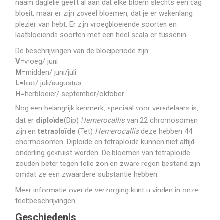
naam daglelie geeft al aan dat elke bloem slechts één dag
bloeit, maar er zijn zoveel bloemen, dat je er wekenlang
plezier van hebt. Er zijn vroegbloeiende soorten en
laatbloeiende soorten met een heel scala er tussenin.
De beschrijvingen van de bloeiperiode zijn:
V
=vroeg/ juni
M
=midden/ juni/juli
L
=laat/ juli/augustus
H
=herbloeier/ september/oktober
Nog een belangrijk kenmerk, speciaal voor veredelaars is,
dat er
diploïde
(Dip)
Hemerocallis
van 22 chromosomen
zijn en
tetraploïde
(Tet)
Hemerocallis
deze hebben 44
chormosomen. Diploïde en tetraploïde kunnen niet altijd
onderling gekruist worden. De bloemen van tetraploïde
zouden beter tegen felle zon en zware regen bestand zijn
omdat ze een zwaardere substantie hebben.
Meer informatie over de verzorging kunt u vinden in onze
teeltbeschrijvingen
Geschiedenis