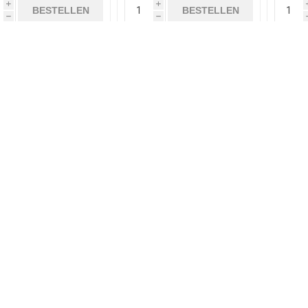
i
i
BESTELLEN
BESTELLEN
h
h
Blue Touch
Borbeletta
Bu
€ 7,50
€ 7,50
i
i
BESTELLEN
BESTELLEN
h
h