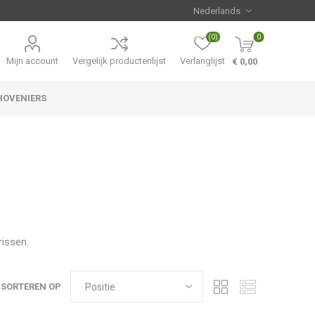
(0)
0
Mijn account
Vergelijk productenlijst
Verlanglijst
€ 0,00
HOVENIERS
Hemerocallis
Aanbiedingen
rissen.
SORTEREN OP