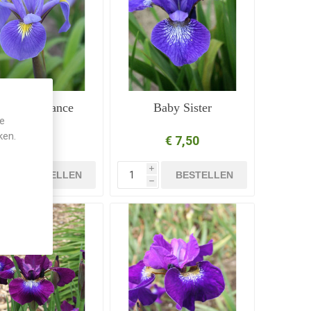
uatic Alliance
Baby Sister
je
ken.
€ 7,50
€ 7,50
i
i
BESTELLEN
BESTELLEN
h
h