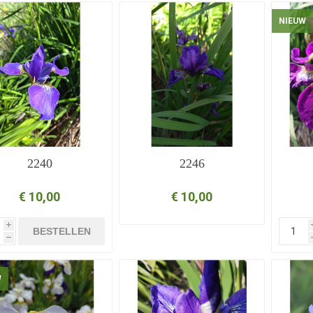
NIEUW
2240
2246
€ 10,00
€ 10,00
i
BESTELLEN
h
W