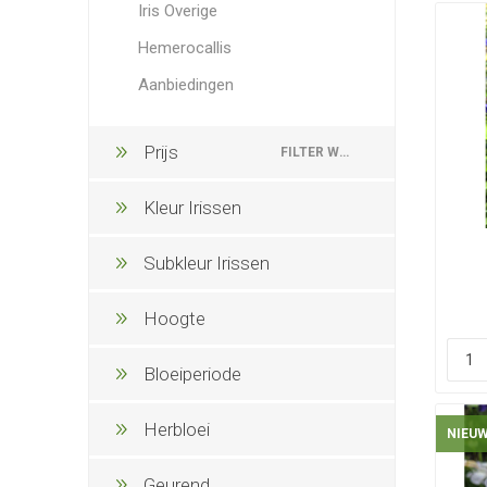
Iris Overige
Hemerocallis
Aanbiedingen
Prijs
FILTER WISSEN
Kleur Irissen
Subkleur Irissen
Hoogte
Bloeiperiode
Herbloei
NIEU
Geurend