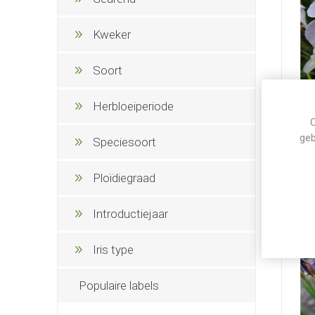
Kweker
Soort
Herbloeiperiode
C
geb
Speciesoort
Ploïdiegraad
Introductiejaar
Iris type
Populaire labels