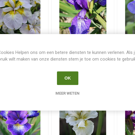
Amo No Kane
Annick
Aq
ookies Helpen ons om een betere diensten te kunnen verlenen. Als 
ruik wilt maken van onze diensten stem je toe om cookies te gebrui
€ 10,00
€ 10,00
i
i
BESTELLEN
BESTELLEN
OK
h
h
MEER WETEN