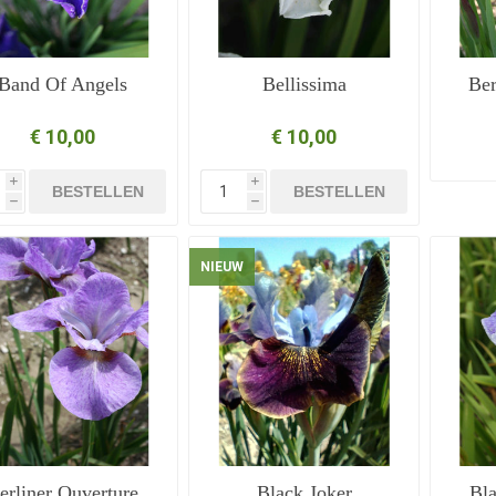
Band Of Angels
Bellissima
Ber
€ 10,00
€ 10,00
i
i
BESTELLEN
BESTELLEN
h
h
NIEUW
erliner Ouverture
Black Joker
Bla