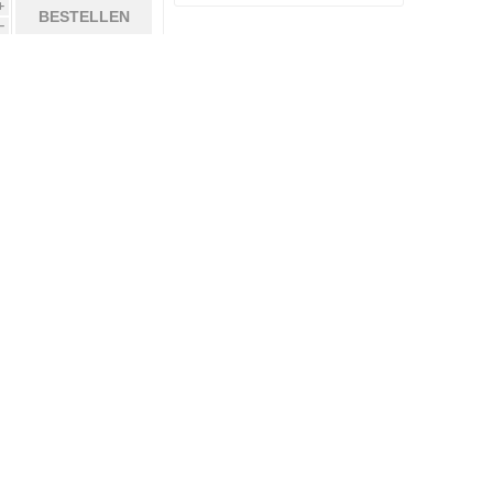
i
BESTELLEN
h
tter And Sugar
Chatterbox Belle
€ 7,50
€ 10,00
i
i
BESTELLEN
BESTELLEN
h
h