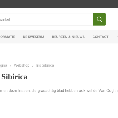
FORMATIE
DE KWEKERIJ
BEURZEN & NIEUWS
CONTACT
Iris Ensata
Iris Overige
gina
Webshop
Iris Sibirica
 Sibirica
men deze Irissen, die grasachtig blad hebben ook wel de Van Gogh i