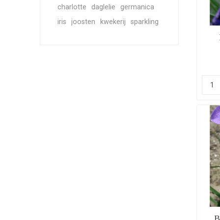
charlotte
daglelie
germanica
iris
joosten
kwekerij
sparkling
B