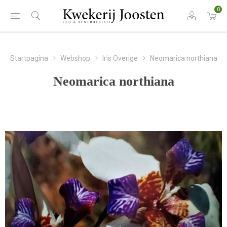
0
Startpagina
Webshop
Iris Overige
Neomarica northiana
Neomarica northiana