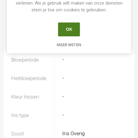
verlenen. Als je gebruik wilt maken van onze diensten
Hoogte
-
stem je toe om cookies te gebruiken.
Geurend
Nee
OK
Herbloei
Nee
MEER WETEN
Bloeiperiode
-
Herbloeiperiode
-
Kleur Irissen
-
Iris type
-
Soort
Iris Overig