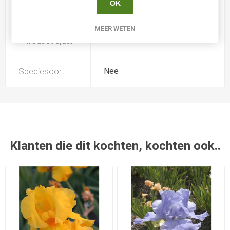
OK
Kweker
Warburton
MEER WETEN
Introductiejaar
1966
Speciesoort
Nee
Klanten die dit kochten, kochten ook..