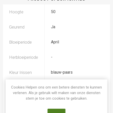
Hoogte
50
Geurend
Ja
Bloeiperiode
April
Herbloeiperiode
-
Kleur Irissen
blauw-paars
Iris type
Cookies Helpen ons om een betere diensten te kunnen
IB
verlenen. Als je gebruik wilt maken van onze diensten
stem je toe om cookies te gebruiken.
Soort
Iris Germanica Intermediair