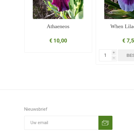
Athaeneos
When Lila
€ 10,00
€ 7,
i
BE
h
Nieuwsbrief
Aanmelden
Opzeggen