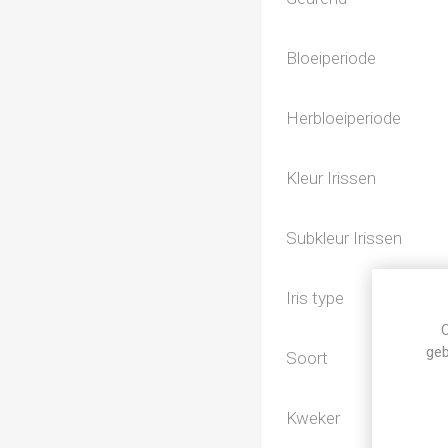
Bloeiperiode
Herbloeiperiode
Kleur Irissen
Subkleur Irissen
Iris type
C
geb
Soort
Kweker