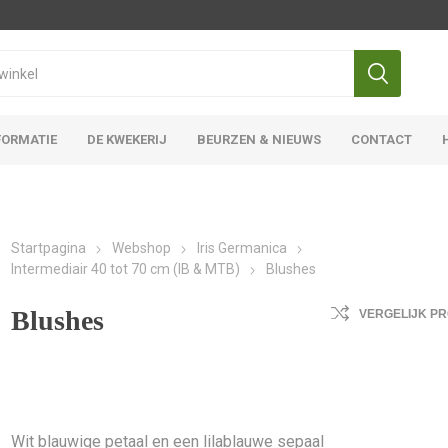
FORMATIE
DE KWEKERIJ
BEURZEN & NIEUWS
CONTACT
Iris Ensata
Iris Overige
Startpagina
Webshop
Iris Germanica
Intermediair 40 tot 70 cm (IB & MTB)
Blushes
Blushes
VERGELIJK P
Wit blauwige petaal en een lilablauwe sepaal