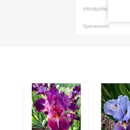
Introductiejaar
Speciesoort