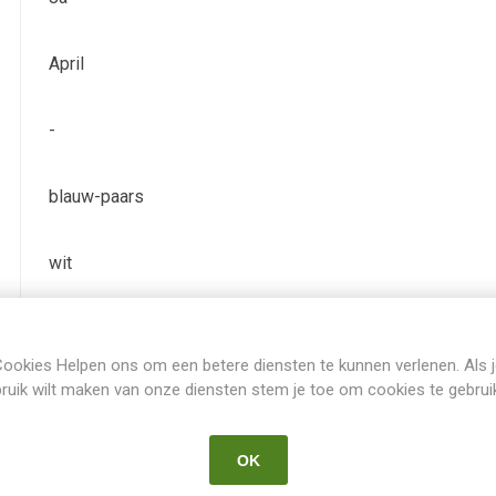
April
-
blauw-paars
wit
IB
ookies Helpen ons om een betere diensten te kunnen verlenen. Als 
ruik wilt maken van onze diensten stem je toe om cookies te gebrui
Iris Germanica Intermediair
OK
Shoop