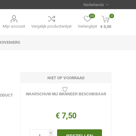
(0)
0
Mijn account
Vergelijk productenlijst
Verlanglijst
€ 0,00
HOVENIERS
Hemerocallis
Aanbiedingen
NIET OP VOORRAAD
WAARSCHUW MIJ WANNEER BESCHIKBAAR
RODUCT
€ 7,50
i