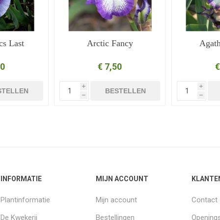
cs Last
Arctic Fancy
Agath
50
€ 7,50
€
i
i
STELLEN
BESTELLEN
h
h
INFORMATIE
MIJN ACCOUNT
KLANTE
Plantinformatie
Mijn account
Contact
De Kwekerij
Bestellingen
Openings