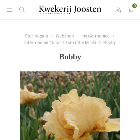
0
Startpagina
Webshop
Iris Germanica
Intermediair 40 tot 70 cm (IB & MTB)
Bobby
Bobby