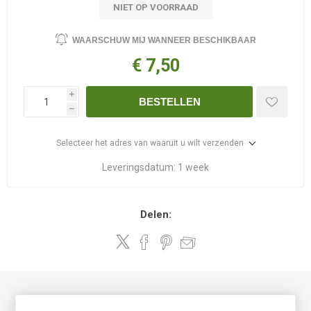
NIET OP VOORRAAD
WAARSCHUW MIJ WANNEER BESCHIKBAAR
€ 7,50
i
BESTELLEN
h
Selecteer het adres van waaruit u wilt verzenden
Leveringsdatum:
1 week
Delen:
Zalm oranje roze met lila rose gele baard. Apart. Champagne