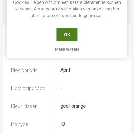
kleur.
Cookies Helpen ons om een betere diensten te kunnen
verlenen. Als je gebruik wilt maken van onze diensten
stem je toe om cookies te gebruiken.
PRODUCT SPECIFICATIES
Hoogte
50
OK
MEER WETEN
Geurend
Ja
Bloeiperiode
April
Herbloeiperiode
-
Kleur Irissen
geel-orange
Iris type
IB