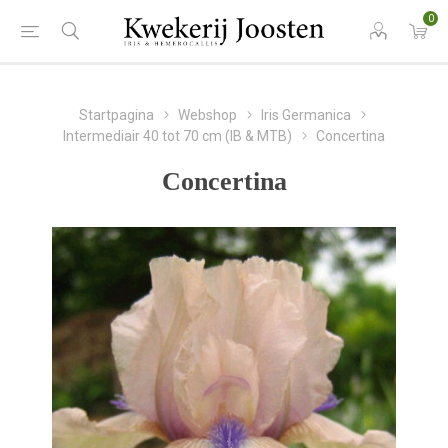
0
Startpagina
Webshop
Iris Germanica
Intermediair 40 tot 70 cm (IB & MTB)
Concertina
Concertina