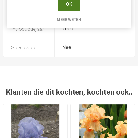
OK
Kweker
Sutton
MEER WETEN
Introductiejaar
2000
Speciesoort
Nee
Klanten die dit kochten, kochten ook..