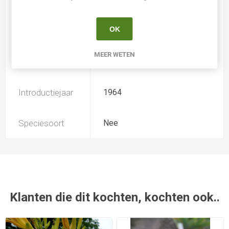
Iris type
IB
OK
Soort
Iris Germanica Intermediair
MEER WETEN
Kweker
Reath
Introductiejaar
1964
Speciesoort
Nee
Klanten die dit kochten, kochten ook..