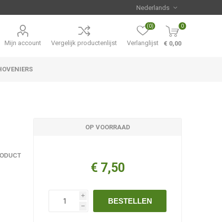
(0)
0
Mijn account
Vergelijk productenlijst
Verlanglijst
€ 0,00
HOVENIERS
Hemerocallis
Aanbiedingen
OP VOORRAAD
RODUCT
€ 7,50
i
BESTELLEN
h