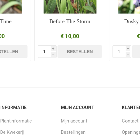
 Time
Before The Storm
Dusky 
00
€ 10,00
€
i
i
STELLEN
BESTELLEN
h
h
INFORMATIE
MIJN ACCOUNT
KLANTE
Plantinformatie
Mijn account
Contact
De Kwekerij
Bestellingen
Openings