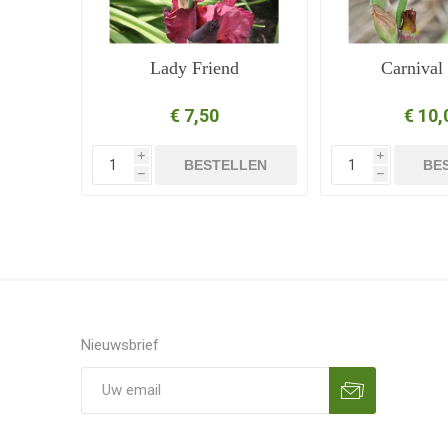
Lady Friend
Carnival
€ 7,50
€ 10,
i
i
BESTELLEN
BE
h
h
Nieuwsbrief
Aanmelden
Opzeggen