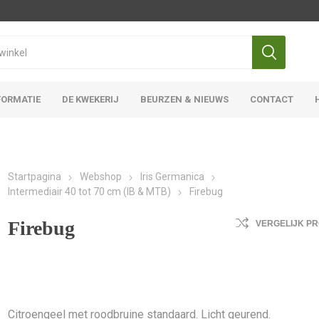
FORMATIE
DE KWEKERIJ
BEURZEN & NIEUWS
CONTACT
Iris Ensata
Iris Overige
Startpagina
Webshop
Iris Germanica
Intermediair 40 tot 70 cm (IB & MTB)
Firebug
Firebug
VERGELIJK P
Citroengeel met roodbruine standaard. Licht geurend.