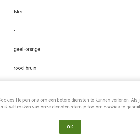
Mei
-
geel-orange
rood-bruin
IB
ookies Helpen ons om een betere diensten te kunnen verlenen. Als 
Iris Germanica Intermediair
ruik wilt maken van onze diensten stem je toe om cookies te gebrui
Gatty
OK