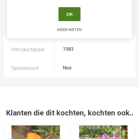
Soort
Iris Germanica Intermediair
OK
MEER WETEN
Kweker
Williams
Introductiejaar
1983
Speciesoort
Nee
Klanten die dit kochten, kochten ook..