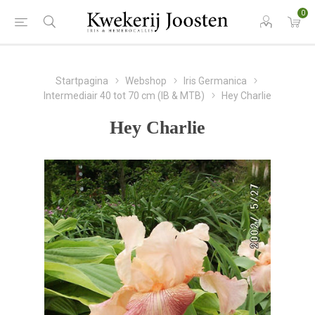
0
Startpagina
Webshop
Iris Germanica
Intermediair 40 tot 70 cm (IB & MTB)
Hey Charlie
Hey Charlie