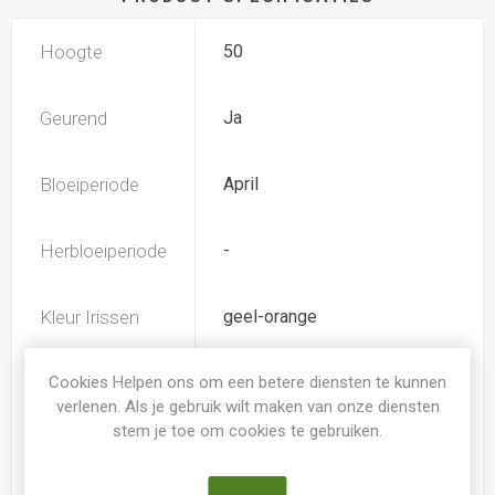
Hoogte
50
Geurend
Ja
Bloeiperiode
April
Herbloeiperiode
-
Kleur Irissen
geel-orange
Iris type
Cookies Helpen ons om een betere diensten te kunnen
IB
verlenen. Als je gebruik wilt maken van onze diensten
stem je toe om cookies te gebruiken.
Soort
Iris Germanica Intermediair