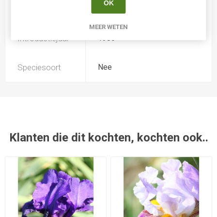
OK
Kweker
Gatty
MEER WETEN
Introductiejaar
1986
Speciesoort
Nee
Klanten die dit kochten, kochten ook..