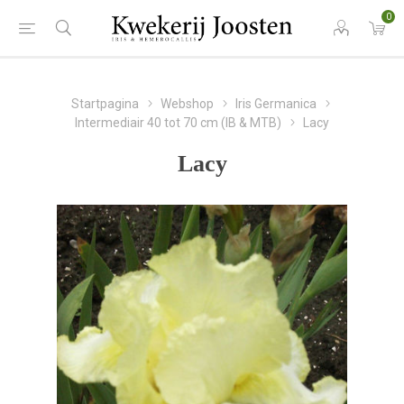
0
Startpagina
Webshop
Iris Germanica
Intermediair 40 tot 70 cm (IB & MTB)
Lacy
Lacy