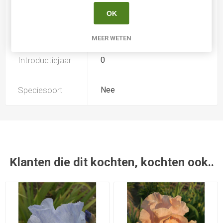
Soort
Iris Germanica
OK
Kweker
-
MEER WETEN
Introductiejaar
0
Speciesoort
Nee
Klanten die dit kochten, kochten ook..