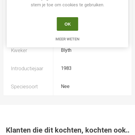
stem je toe om cookies te gebruiken.
Iris type
IB
OK
Soort
Iris Germanica Intermediair
MEER WETEN
Kweker
Blyth
Introductiejaar
1983
Speciesoort
Nee
Klanten die dit kochten, kochten ook..