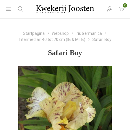
0
Startpagina
Webshop
Iris Germanica
Intermediair 40 tot 70 cm (IB & MTB)
Safari Boy
Safari Boy