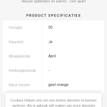
Blauwe spikkeltjes en aderen. Zeer apart.
PRODUCT SPECIFICATIES
Hoogte
50
Geurend
Ja
Bloeiperiode
April
Herbloeiperiode
-
Kleur Irissen
geel-orange
Subkleur
Cookies Helpen ons om een betere diensten te kunnen
blauw-paars
Irissen
verlenen. Als je gebruik wilt maken van onze diensten