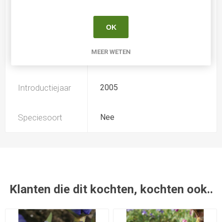
OK
Soort
Iris Germanica
MEER WETEN
Kweker
Cayeux
Introductiejaar
2005
Speciesoort
Nee
Klanten die dit kochten, kochten ook..