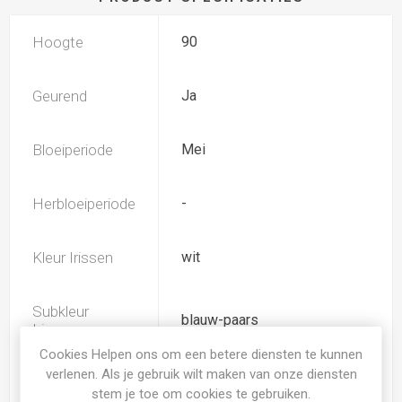
Hoogte
90
Geurend
Ja
Bloeiperiode
Mei
Herbloeiperiode
-
Kleur Irissen
wit
Subkleur
blauw-paars
Irissen
Cookies Helpen ons om een betere diensten te kunnen
verlenen. Als je gebruik wilt maken van onze diensten
TB (tall bearded) Hoge
Iris type
stem je toe om cookies te gebruiken.
baardiris