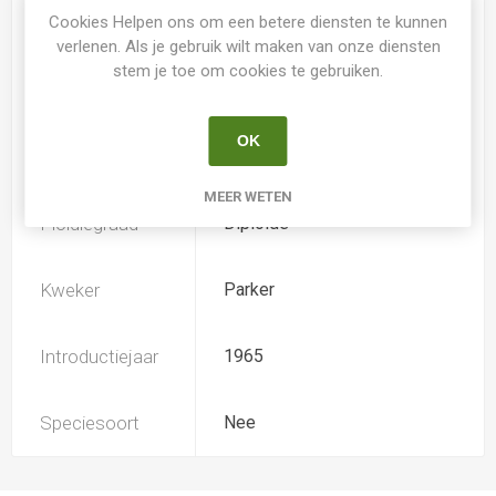
Cookies Helpen ons om een betere diensten te kunnen
Spider
Nee
verlenen. Als je gebruik wilt maken van onze diensten
stem je toe om cookies te gebruiken.
Loof
Bladhoudend
OK
Soort
Hemerocallis
MEER WETEN
Ploïdiegraad
Diploide
Kweker
Parker
Introductiejaar
1965
Speciesoort
Nee