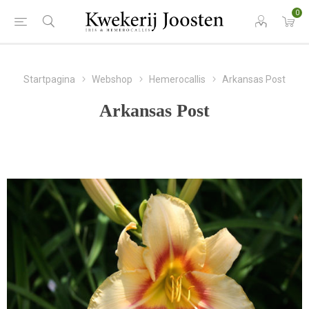
0
Startpagina
Webshop
Hemerocallis
Arkansas Post
Arkansas Post