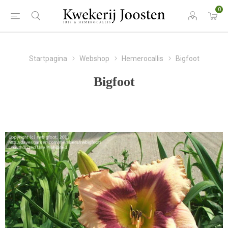
0
Startpagina
Webshop
Hemerocallis
Bigfoot
Bigfoot