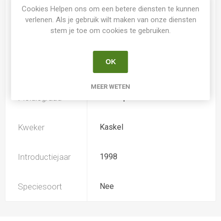
Spider
Nee
Cookies Helpen ons om een betere diensten te kunnen
verlenen. Als je gebruik wilt maken van onze diensten
stem je toe om cookies te gebruiken.
Loof
Bladhoudend
OK
Soort
Hemerocallis
MEER WETEN
Ploïdiegraad
Tetradiploide
Kweker
Kaskel
Introductiejaar
1998
Speciesoort
Nee