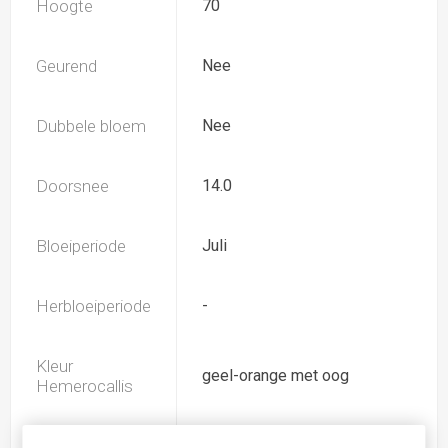
Hoogte
70
Geurend
Nee
Dubbele bloem
Nee
Doorsnee
14.0
Bloeiperiode
Juli
Herbloeiperiode
-
Kleur
geel-orange met oog
Hemerocallis
Spider
Nee