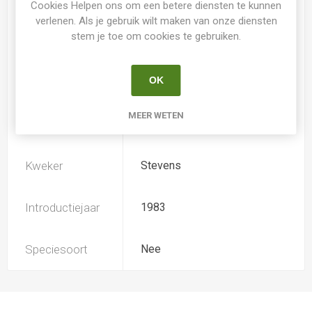
Cookies Helpen ons om een betere diensten te kunnen
verlenen. Als je gebruik wilt maken van onze diensten
stem je toe om cookies te gebruiken.
Loof
Bladverliezend
OK
Soort
Hemerocallis
MEER WETEN
Ploïdiegraad
Tetradiploide
Kweker
Stevens
Introductiejaar
1983
Speciesoort
Nee