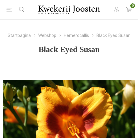
0
Startpagina
Webshop
Hemerocallis
Black Eyed Susan
Black Eyed Susan