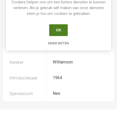
Cookies Helpen ons om een betere diensten te kunnen
verlenen. Als je gebruik wilt maken van onze diensten
stem je toe om cookies te gebruiken.
Loof
Bladverliezend
OK
Soort
Hemerocallis
MEER WETEN
Ploïdiegraad
Diploide
Kweker
Williamson
Introductiejaar
1964
Speciesoort
Nee