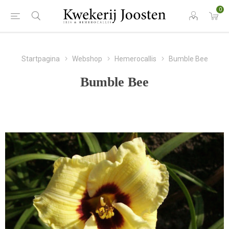
0
Startpagina
Webshop
Hemerocallis
Bumble Bee
Bumble Bee