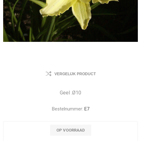
VERGELIJK PRODUCT
Geel .Ø10
Bestelnummer:
E7
OP VOORRAAD