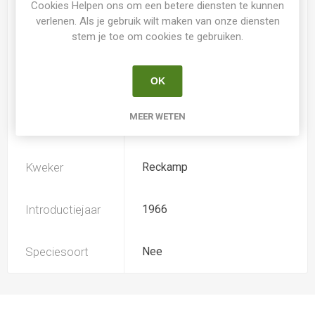
Cookies Helpen ons om een betere diensten te kunnen
verlenen. Als je gebruik wilt maken van onze diensten
stem je toe om cookies te gebruiken.
Loof
Bladverliezend
OK
Soort
Hemerocallis
MEER WETEN
Ploïdiegraad
Diploide
Kweker
Reckamp
Introductiejaar
1966
Speciesoort
Nee