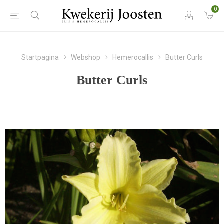
0
Startpagina
Webshop
Hemerocallis
Butter Curls
Butter Curls