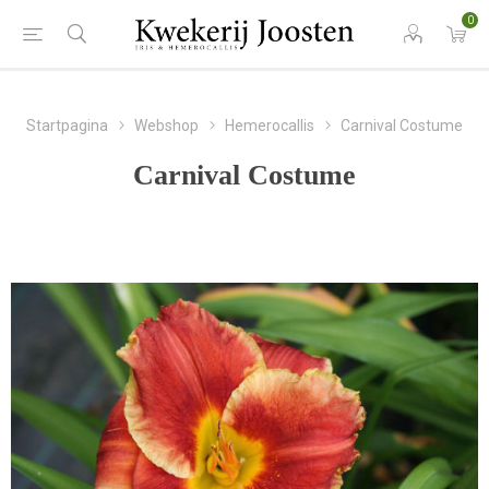
0
Startpagina
Webshop
Hemerocallis
Carnival Costume
Carnival Costume