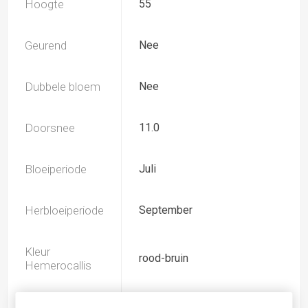
Hoogte
55
Geurend
Nee
Dubbele bloem
Nee
Doorsnee
11.0
Bloeiperiode
Juli
Herbloeiperiode
September
Kleur
rood-bruin
Hemerocallis
Spider
Nee