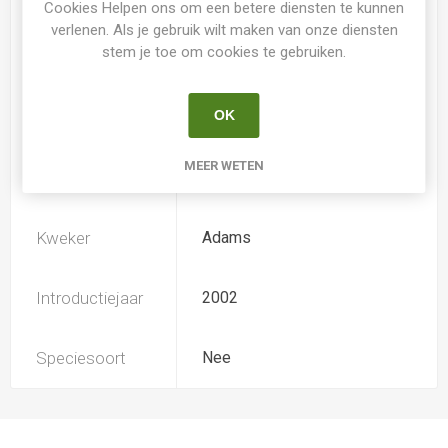
Cookies Helpen ons om een betere diensten te kunnen
verlenen. Als je gebruik wilt maken van onze diensten
stem je toe om cookies te gebruiken.
Loof
Bladverliezend
OK
Soort
Hemerocallis
MEER WETEN
Ploïdiegraad
Tetradiploide
Kweker
Adams
Introductiejaar
2002
Speciesoort
Nee