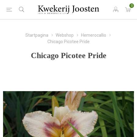
0
Startpagina
Webshop
Hemerocallis
Chicago Picotee Pride
Chicago Picotee Pride