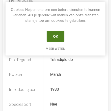
Hemerocallis
Cookies Helpen ons om een betere diensten te kunnen
Spider
Nee
verlenen. Als je gebruik wilt maken van onze diensten
stem je toe om cookies te gebruiken.
Loof
Bladverliezend
OK
Soort
Hemerocallis
MEER WETEN
Ploïdiegraad
Tetradiploide
Kweker
Marsh
Introductiejaar
1980
Speciesoort
Nee