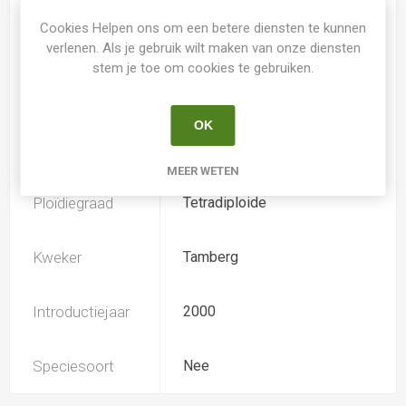
Cookies Helpen ons om een betere diensten te kunnen
Spider
Nee
verlenen. Als je gebruik wilt maken van onze diensten
stem je toe om cookies te gebruiken.
Loof
Bladverliezend
OK
Soort
Hemerocallis
MEER WETEN
Ploïdiegraad
Tetradiploide
Kweker
Tamberg
Introductiejaar
2000
Speciesoort
Nee