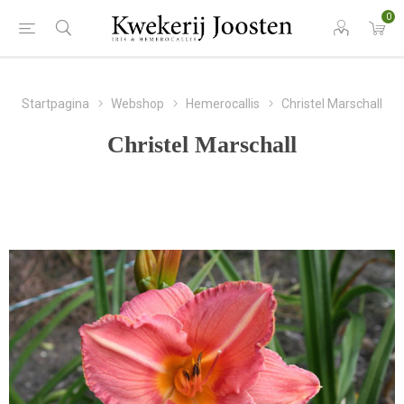
0
Startpagina
Webshop
Hemerocallis
Christel Marschall
Christel Marschall