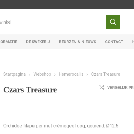
FORMATIE
DE KWEKERIJ
BEURZEN & NIEUWS
CONTACT
Iris Ensata
Iris Overige
Startpagina
Webshop
Hemerocallis
Czars Treasure
Czars Treasure
VERGELIJK P
Orchidee lilapurper met crèmegeel oog, geurend. Ø12.5