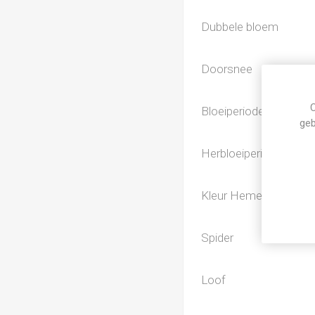
Dubbele bloem
Doorsnee
C
Bloeiperiode
geb
Herbloeiperiode
Kleur Hemerocallis
Spider
Loof