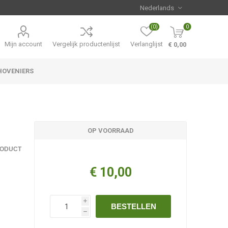
(0)
0
Mijn account
Vergelijk productenlijst
Verlanglijst
€ 0,00
HOVENIERS
Hemerocallis
Aanbiedingen
OP VOORRAAD
RODUCT
€ 10,00
i
BESTELLEN
h