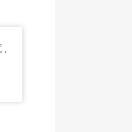
je
ken.