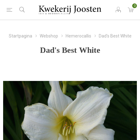
0
Startpagina
Webshop
Hemerocallis
Dad's Best White
Dad's Best White