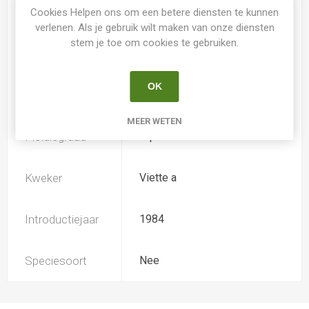
Spider
Nee
Cookies Helpen ons om een betere diensten te kunnen
verlenen. Als je gebruik wilt maken van onze diensten
stem je toe om cookies te gebruiken.
Loof
Bladverliezend
OK
Soort
Hemerocallis
MEER WETEN
Ploïdiegraad
Diploide
Kweker
Viette a
Introductiejaar
1984
Speciesoort
Nee