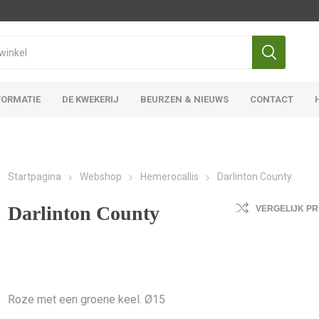
FORMATIE
DE KWEKERIJ
BEURZEN & NIEUWS
CONTACT
Iris Ensata
Iris Overige
Startpagina
Webshop
Hemerocallis
Darlinton County
Darlinton County
VERGELIJK P
Roze met een groene keel. Ø15