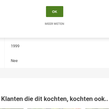
Hemerocallis
OK
Tetradiploide
MEER WETEN
Stamile
1999
Nee
Klanten die dit kochten, kochten ook..