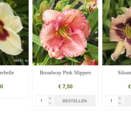
erbelle
Broadway Pink Slippers
Siloa
50
€ 7,50
€
i
i
BESTELLEN
h
h