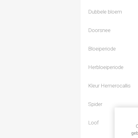
Dubbele bloem
Doorsnee
Bloeiperiode
Herbloeiperiode
Kleur Hemerocallis
Spider
Loof
C
geb