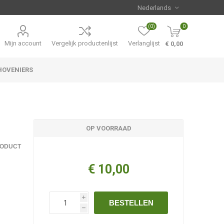
(0)
0
Mijn account
Vergelijk productenlijst
Verlanglijst
€ 0,00
HOVENIERS
Hemerocallis
Aanbiedingen
OP VOORRAAD
RODUCT
€ 10,00
i
BESTELLEN
h