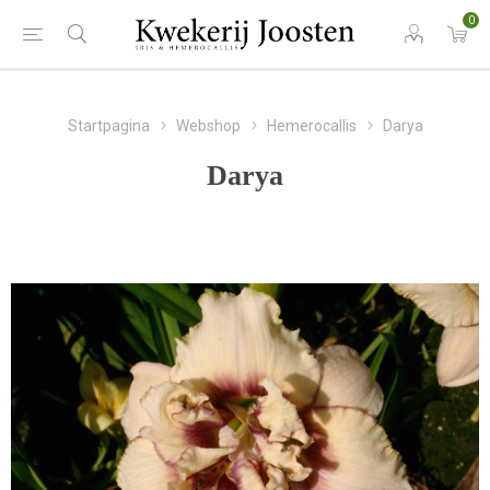
0
Startpagina
Webshop
Hemerocallis
Darya
Darya