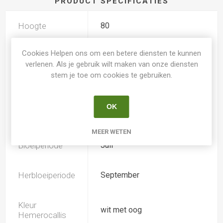
PRODUCT SPECIFICATIES
Hoogte
80
Cookies Helpen ons om een betere diensten te kunnen
Geurend
Nee
verlenen. Als je gebruik wilt maken van onze diensten
stem je toe om cookies te gebruiken.
Dubbele bloem
Ja
OK
Doorsnee
15.0
MEER WETEN
Bloeiperiode
Juli
Herbloeiperiode
September
Kleur
wit met oog
Hemerocallis