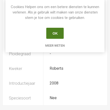
Cookies Helpen ons om een betere diensten te kunnen
Spider
Nee
verlenen. Als je gebruik wilt maken van onze diensten
stem je toe om cookies te gebruiken.
Loof
Bladverliezend
OK
Soort
Hemerocallis
MEER WETEN
Ploïdiegraad
-
Kweker
Roberts
Introductiejaar
2008
Speciesoort
Nee