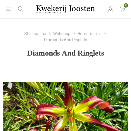
0
Startpagina
Webshop
Hemerocallis
Diamonds And Ringlets
Diamonds And Ringlets