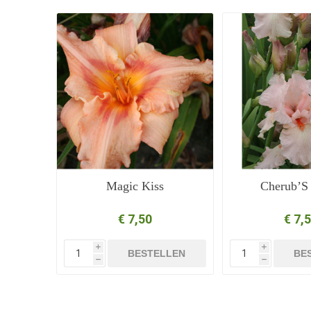
Magic Kiss
Cherub’S
€ 7,50
€ 7,
i
i
BESTELLEN
BE
h
h