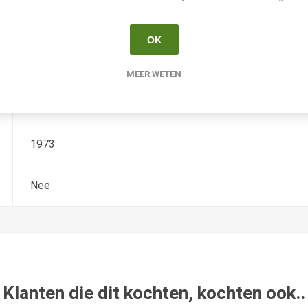
Hemerocallis
OK
Diploide gevuld
MEER WETEN
C. Mcewen
1973
Nee
Klanten die dit kochten, kochten ook..