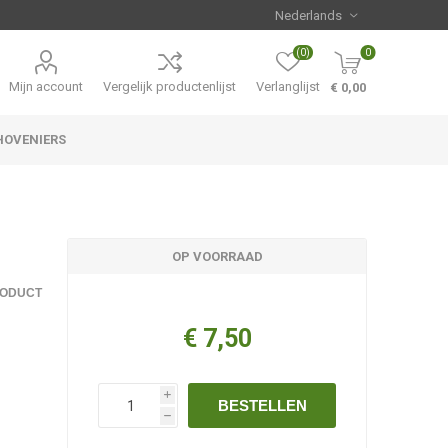
(0)
0
Mijn account
Vergelijk productenlijst
Verlanglijst
€ 0,00
HOVENIERS
Hemerocallis
Aanbiedingen
OP VOORRAAD
RODUCT
€ 7,50
i
BESTELLEN
h