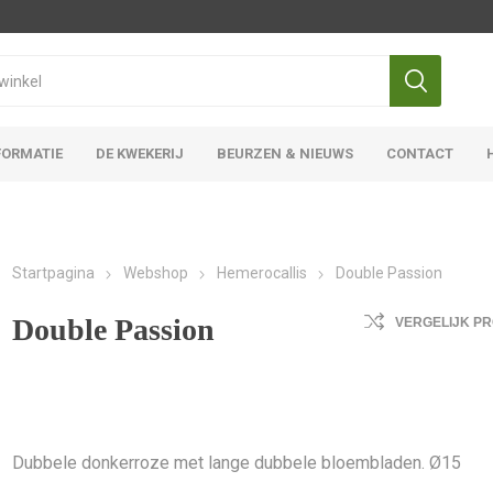
FORMATIE
DE KWEKERIJ
BEURZEN & NIEUWS
CONTACT
Iris Ensata
Iris Overige
Startpagina
Webshop
Hemerocallis
Double Passion
Double Passion
VERGELIJK P
Dubbele donkerroze met lange dubbele bloembladen. Ø15