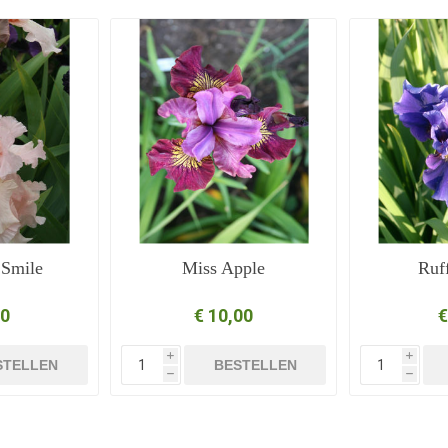
 Smile
Miss Apple
Ruff
50
€ 10,00
€
i
i
STELLEN
BESTELLEN
h
h