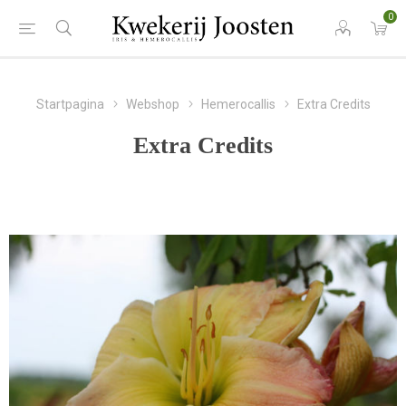
0
Startpagina
Webshop
Hemerocallis
Extra Credits
Extra Credits