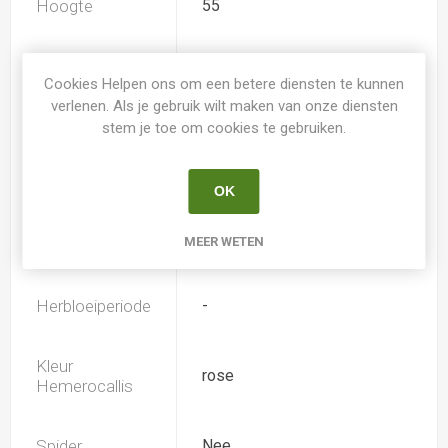
Hoogte
55
Geurend
Nee
Cookies Helpen ons om een betere diensten te kunnen
verlenen. Als je gebruik wilt maken van onze diensten
Dubbele bloem
Nee
stem je toe om cookies te gebruiken.
Doorsnee
15.0
OK
MEER WETEN
Bloeiperiode
Juni
Herbloeiperiode
-
Kleur
rose
Hemerocallis
Spider
Nee