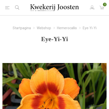
0
Startpagina
Webshop
Hemerocallis
Eye-Yi-Yi
Eye-Yi-Yi