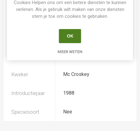
Cookies Helpen ons om een betere diensten te kunnen
verlenen. Als je gebruik wilt maken van onze diensten
stem je toe om cookies te gebruiken.
Loof
Bladhoudend
OK
Soort
Hemerocallis
MEER WETEN
Ploïdiegraad
Tetradiploide
Kweker
Mc Croskey
Introductiejaar
1988
Speciesoort
Nee