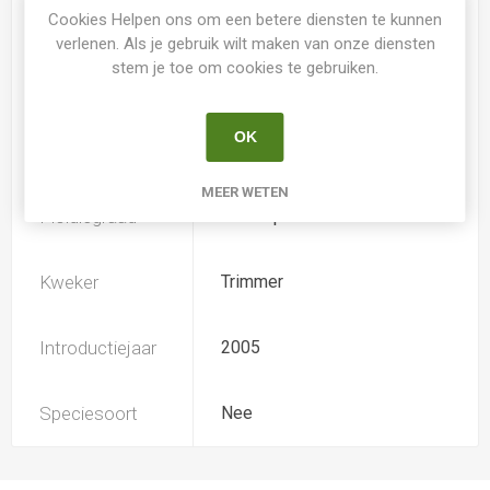
Spider
Nee
Cookies Helpen ons om een betere diensten te kunnen
verlenen. Als je gebruik wilt maken van onze diensten
stem je toe om cookies te gebruiken.
Loof
Bladhoudend
OK
Soort
Hemerocallis
MEER WETEN
Ploïdiegraad
Tetradiploide
Kweker
Trimmer
Introductiejaar
2005
Speciesoort
Nee