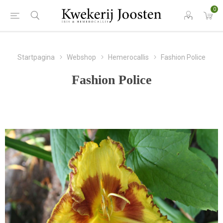
0
Startpagina
Webshop
Hemerocallis
Fashion Police
Fashion Police