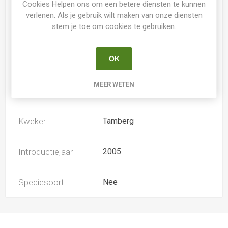
Cookies Helpen ons om een betere diensten te kunnen
verlenen. Als je gebruik wilt maken van onze diensten
stem je toe om cookies te gebruiken.
Loof
Bladverliezend
OK
Soort
Hemerocallis
MEER WETEN
Ploïdiegraad
Tetradiploide
Kweker
Tamberg
Introductiejaar
2005
Speciesoort
Nee