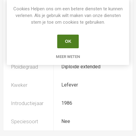
Cookies Helpen ons om een betere diensten te kunnen
Spider
Nee
verlenen. Als je gebruik wilt maken van onze diensten
stem je toe om cookies te gebruiken.
Loof
Bladhoudend
OK
Soort
Hemerocallis
MEER WETEN
Ploïdiegraad
Diploide extended
Kweker
Lefever
Introductiejaar
1986
Speciesoort
Nee