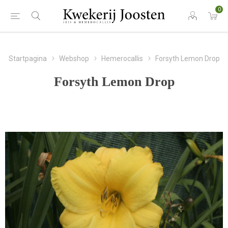
0
Startpagina
Webshop
Hemerocallis
Forsyth Lemon Drop
Forsyth Lemon Drop