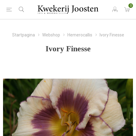
0
Startpagina
Webshop
Hemerocallis
Ivory Finesse
Ivory Finesse