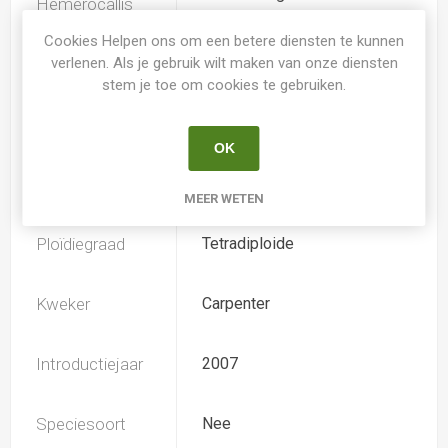
Hemerocallis
Cookies Helpen ons om een betere diensten te kunnen
verlenen. Als je gebruik wilt maken van onze diensten
Spider
Nee
stem je toe om cookies te gebruiken.
Loof
Bladhoudend
OK
Soort
Hemerocallis
MEER WETEN
Ploïdiegraad
Tetradiploide
Kweker
Carpenter
Introductiejaar
2007
Speciesoort
Nee