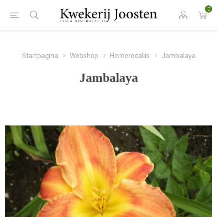
0
Startpagina
Webshop
Hemerocallis
Jambalaya
Jambalaya