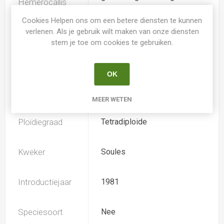
Hemerocallis
Cookies Helpen ons om een betere diensten te kunnen
verlenen. Als je gebruik wilt maken van onze diensten
Spider
Nee
stem je toe om cookies te gebruiken.
Loof
Bladverliezend
OK
Soort
Hemerocallis
MEER WETEN
Ploïdiegraad
Tetradiploide
Kweker
Soules
Introductiejaar
1981
Speciesoort
Nee