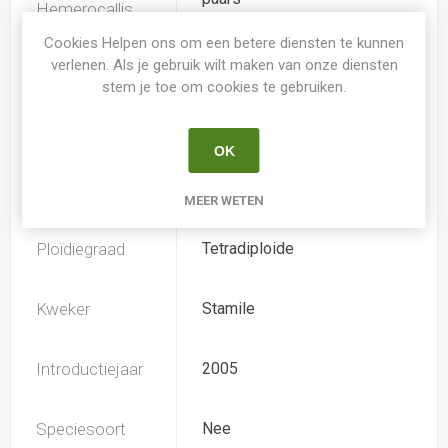
Hemerocallis
Cookies Helpen ons om een betere diensten te kunnen
verlenen. Als je gebruik wilt maken van onze diensten
Spider
Nee
stem je toe om cookies te gebruiken.
Loof
Bladhoudend
OK
Soort
Hemerocallis
MEER WETEN
Ploïdiegraad
Tetradiploide
Kweker
Stamile
Introductiejaar
2005
Speciesoort
Nee