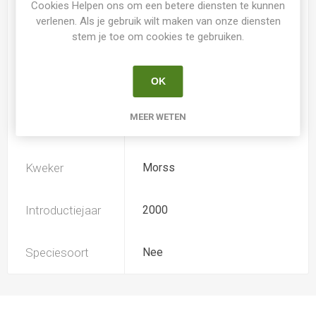
Cookies Helpen ons om een betere diensten te kunnen
verlenen. Als je gebruik wilt maken van onze diensten
stem je toe om cookies te gebruiken.
Loof
Bladhoudend
OK
Soort
Hemerocallis
MEER WETEN
Ploïdiegraad
Tetradiploide extended
Kweker
Morss
Introductiejaar
2000
Speciesoort
Nee