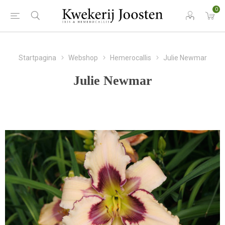
0
Startpagina
Webshop
Hemerocallis
Julie Newmar
Julie Newmar