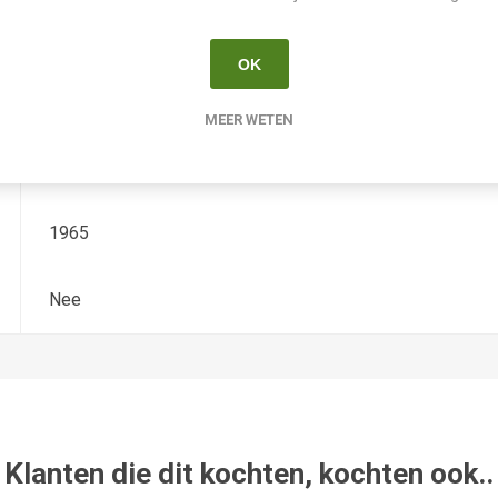
Hemerocallis
OK
Diploide
MEER WETEN
King
1965
Nee
Klanten die dit kochten, kochten ook..