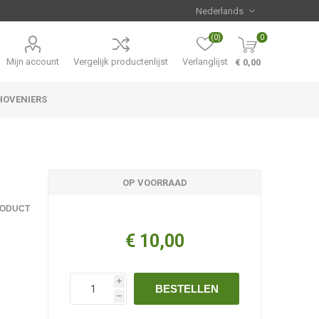
(0)
0
Mijn account
Vergelijk productenlijst
Verlanglijst
€ 0,00
HOVENIERS
Hemerocallis
Aanbiedingen
OP VOORRAAD
RODUCT
€ 10,00
i
BESTELLEN
h