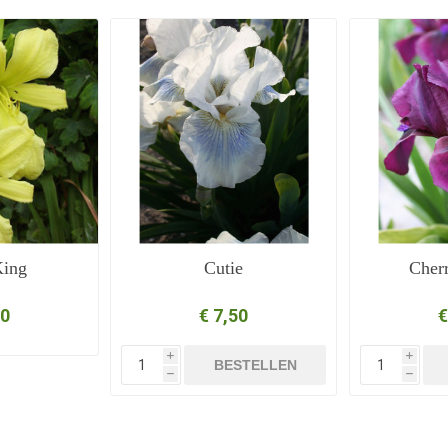
King
Cutie
Cher
50
€ 7,50
€
i
i
BESTELLEN
h
h