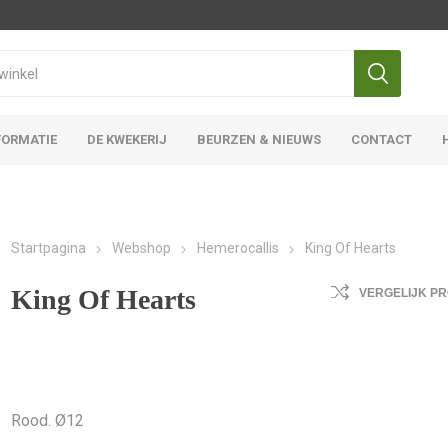
FORMATIE
DE KWEKERIJ
BEURZEN & NIEUWS
CONTACT
Iris Ensata
Iris Overige
Startpagina
Webshop
Hemerocallis
King Of Hearts
King Of Hearts
VERGELIJK P
Rood. Ø12