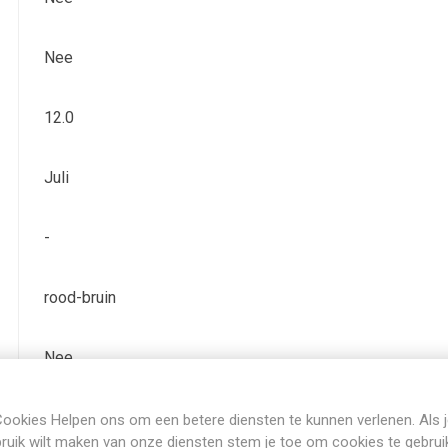
Nee
12.0
Juli
-
rood-bruin
Nee
Bladverliezend
ookies Helpen ons om een betere diensten te kunnen verlenen. Als 
ruik wilt maken van onze diensten stem je toe om cookies te gebrui