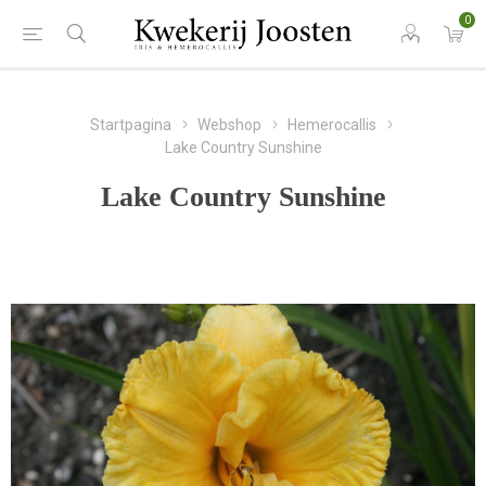
0
Startpagina
Webshop
Hemerocallis
Lake Country Sunshine
Lake Country Sunshine