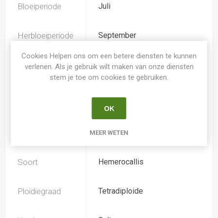
Bloeiperiode
Juli
Herbloeiperiode
September
Cookies Helpen ons om een betere diensten te kunnen
Kleur
verlenen. Als je gebruik wilt maken van onze diensten
geel-orange
Hemerocallis
stem je toe om cookies te gebruiken.
Spider
Nee
OK
Loof
Bladhoudend
MEER WETEN
Soort
Hemerocallis
Ploïdiegraad
Tetradiploide