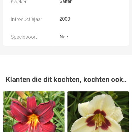
Kweker
Salter
Introductiejaar
2000
Speciesoort
Nee
Klanten die dit kochten, kochten ook..