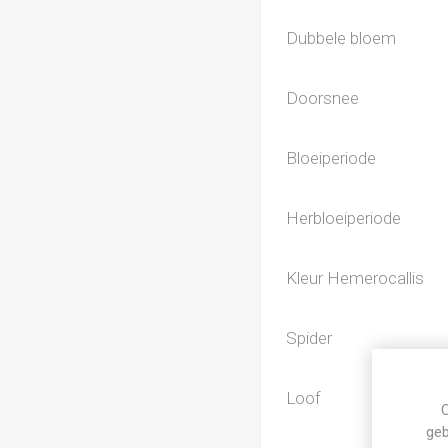
Dubbele bloem
Doorsnee
Bloeiperiode
Herbloeiperiode
Kleur Hemerocallis
Spider
Loof
C
geb