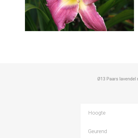
Ø13 Paars lavendel m
Hoogte
Geurend