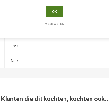
Hemerocallis
OK
Tetradiploide gevuld
MEER WETEN
Clough
1990
Nee
Klanten die dit kochten, kochten ook..