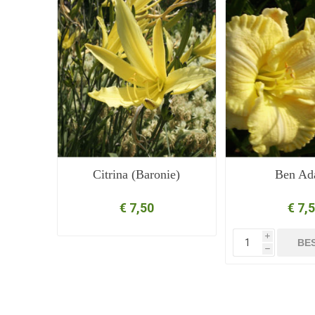
Citrina (Baronie)
Ben Ad
€ 7,50
€ 7,
i
BE
h