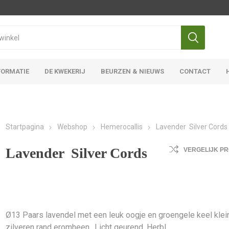
FORMATIE
DE KWEKERIJ
BEURZEN & NIEUWS
CONTACT
Iris Ensata
Iris Overige
Startpagina
Webshop
Hemerocallis
Lavender Silver Cords
Lavender Silver Cords
VERGELIJK P
Ø13 Paars lavendel met een leuk oogje en groengele keel klei
zilveren rand eromheen,. Licht geurend. Herbl