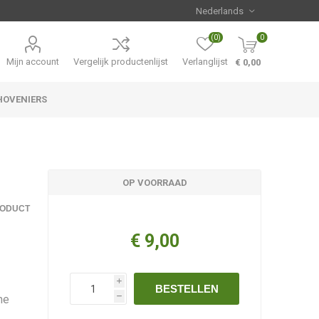
(0)
0
Mijn account
Vergelijk productenlijst
Verlanglijst
€ 0,00
HOVENIERS
Hemerocallis
Aanbiedingen
OP VOORRAAD
RODUCT
€ 9,00
i
BESTELLEN
ne
h