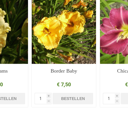
ams
Border Baby
Chic
50
€ 7,50
€
i
i
STELLEN
BESTELLEN
h
h