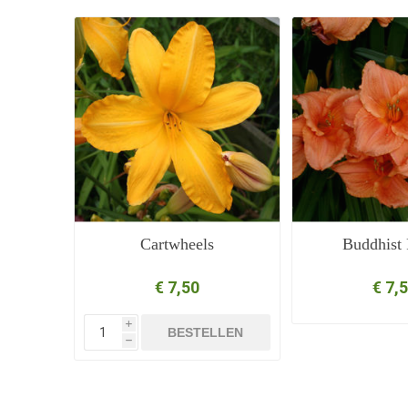
Cartwheels
Buddhist
€ 7,50
€ 7,
i
BESTELLEN
h