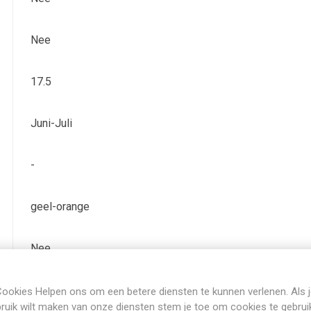
Nee
17.5
Juni-Juli
-
geel-orange
Nee
Bladverliezend
ookies Helpen ons om een betere diensten te kunnen verlenen. Als 
ruik wilt maken van onze diensten stem je toe om cookies te gebrui