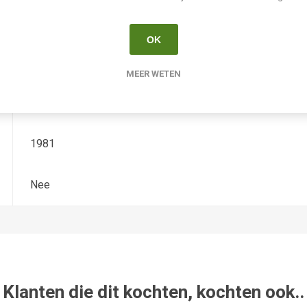
Hemerocallis
OK
Tetradiploide
MEER WETEN
Franczac
1981
Nee
Klanten die dit kochten, kochten ook..