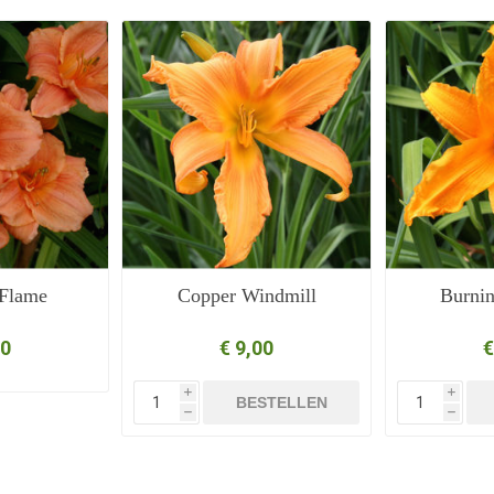
 Flame
Copper Windmill
Burnin
50
€ 9,00
€
i
i
BESTELLEN
h
h