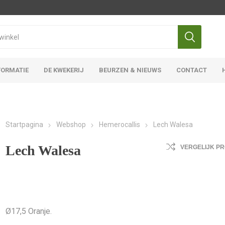
FORMATIE
DE KWEKERIJ
BEURZEN & NIEUWS
CONTACT
Iris Ensata
Iris Overige
Startpagina
Webshop
Hemerocallis
Lech Walesa
Lech Walesa
VERGELIJK P
Ø17,5 Oranje.