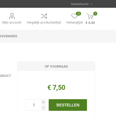
(0)
0
Mijn account
Vergelijk productenlijst
Verlanglijst
€ 0,00
HOVENIERS
Hemerocallis
Aanbiedingen
OP VOORRAAD
RODUCT
€ 7,50
i
BESTELLEN
h