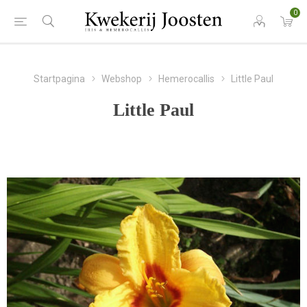
0
Startpagina
Webshop
Hemerocallis
Little Paul
Little Paul