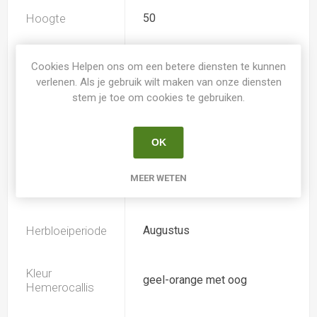
Hoogte
50
Geurend
Ja
Cookies Helpen ons om een betere diensten te kunnen
verlenen. Als je gebruik wilt maken van onze diensten
stem je toe om cookies te gebruiken.
Dubbele bloem
Nee
OK
Doorsnee
6.0
MEER WETEN
Bloeiperiode
Juni
Herbloeiperiode
Augustus
Kleur
geel-orange met oog
Hemerocallis