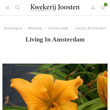
0
Startpagina
Webshop
Hemerocallis
Living In Amsterdam
Living In Amsterdam