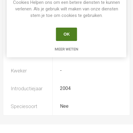
Cookies Helpen ons om een betere diensten te kunnen
verlenen. Als je gebruik wilt maken van onze diensten
stem je toe om cookies te gebruiken.
Loof
Bladverliezend
OK
Soort
Hemerocallis
MEER WETEN
Ploïdiegraad
Diploide
Kweker
-
Introductiejaar
2004
Speciesoort
Nee