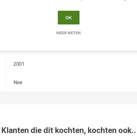
Hemerocallis
OK
Tetradiploide
MEER WETEN
Hansen
2001
Nee
Klanten die dit kochten, kochten ook..