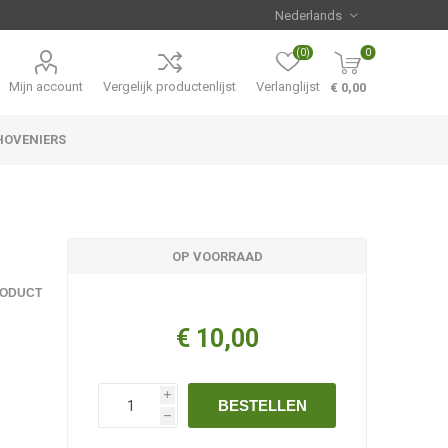
(0)
0
Mijn account
Vergelijk productenlijst
Verlanglijst
€ 0,00
HOVENIERS
Hemerocallis
Aanbiedingen
OP VOORRAAD
RODUCT
€ 10,00
i
BESTELLEN
h