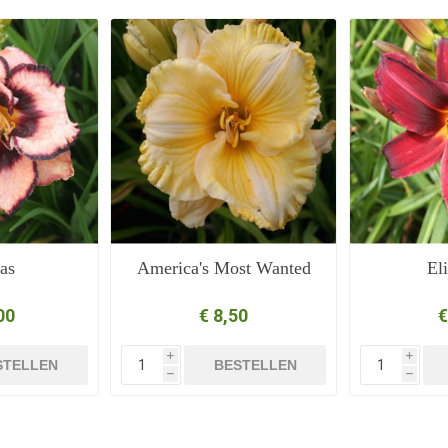
as
America's Most Wanted
El
00
€ 8,50
€
i
i
STELLEN
BESTELLEN
h
h