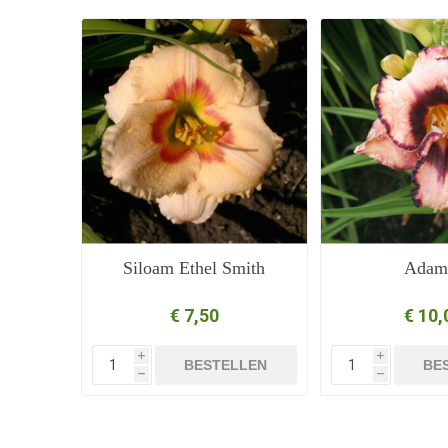
Siloam Ethel Smith
Adam
€ 7,50
€ 10,
i
i
BESTELLEN
BE
h
h