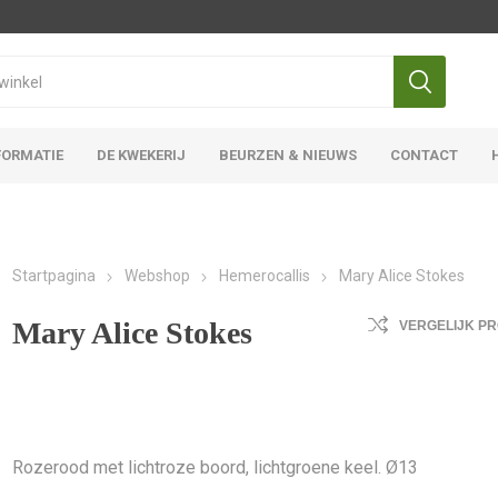
FORMATIE
DE KWEKERIJ
BEURZEN & NIEUWS
CONTACT
Iris Ensata
Iris Overige
Startpagina
Webshop
Hemerocallis
Mary Alice Stokes
Mary Alice Stokes
VERGELIJK P
Rozerood met lichtroze boord, lichtgroene keel. Ø13